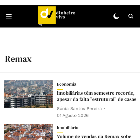
Remax
Economia
Imobiliárias têm semestre recorde,
apesar da falta "estrutural" de casas
Sónia Santos Pereira
01 Agosto 2026
Imobiliário
Volume de vendas da Remax sobe