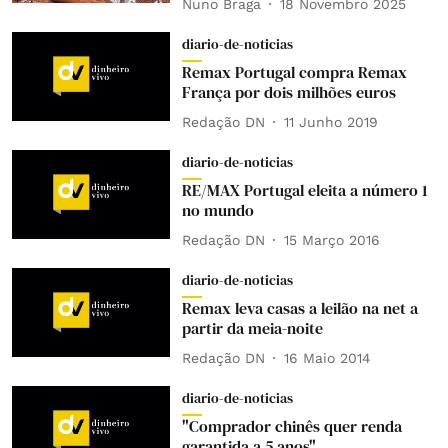
Nuno Braga
18 Novembro 2025
diario-de-noticias
Remax Portugal compra Remax
França por dois milhões euros
Redação DN
11 Junho 2019
diario-de-noticias
RE/MAX Portugal eleita a número 1
no mundo
Redação DN
15 Março 2016
diario-de-noticias
Remax leva casas a leilão na net a
partir da meia-noite
Redação DN
16 Maio 2014
diario-de-noticias
"Comprador chinês quer renda
garantida a 5 anos"