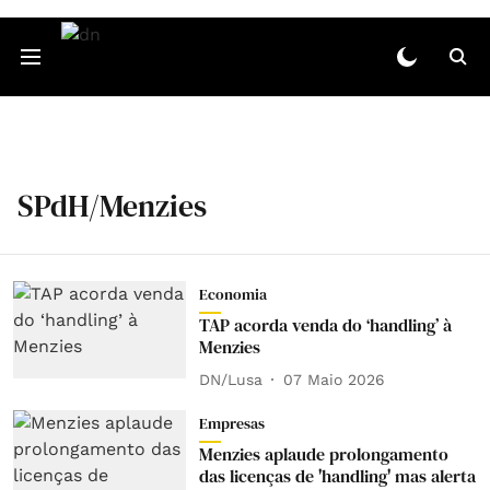
SPdH/Menzies
Economia
TAP acorda venda do ‘handling’ à
Menzies
DN/Lusa
07 Maio 2026
Empresas
Menzies aplaude prolongamento
das licenças de 'handling' mas alerta