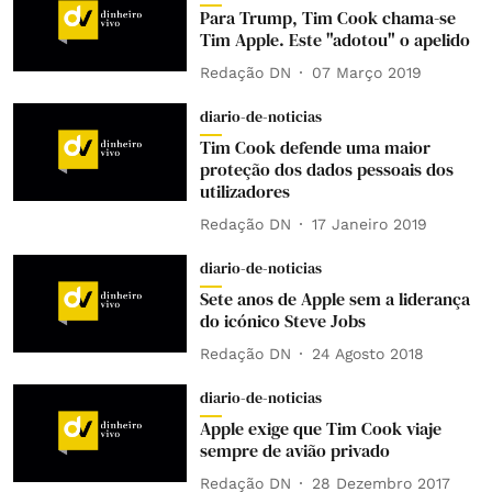
Para Trump, Tim Cook chama-se
Tim Apple. Este "adotou" o apelido
Redação DN
07 Março 2019
diario-de-noticias
Tim Cook defende uma maior
proteção dos dados pessoais dos
utilizadores
Redação DN
17 Janeiro 2019
diario-de-noticias
Sete anos de Apple sem a liderança
do icónico Steve Jobs
Redação DN
24 Agosto 2018
diario-de-noticias
Apple exige que Tim Cook viaje
sempre de avião privado
Redação DN
28 Dezembro 2017